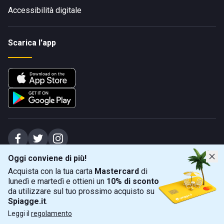
Accessibilità digitale
Scarica l'app
Oggi conviene di più!
Spiagge Srl - Sede legale: Via Marecchiese 48, 47923 Rimini (RN), IT -
Acquista con la tua carta
Mastercard
di
capitale sociale Euro 31245,57 - Iscritta al registro delle imprese di Rimini
lunedì e martedì e ottieni un
10% di sconto
Sede operativa: Via Flaminia 180, 47924 Rimini (RN), IT
-
+39 0541 772375
-
info@spiagge.it
- p.i./c.f. 04536640404
da utilizzare sul tuo prossimo acquisto su
Spiagge.it
.
Mappa
Filtra
©
2026
Spiagge Srl. Tutti i diritti riservati.
Leggi il
regolamento