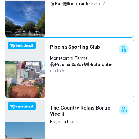
Bar
·
Ristorante
·
e altri 2…
Piscina Sporting Club
Montecatini-Terme
Piscina
·
Bar
·
Ristorante
·
e altri 5…
The Country Relais Borgo
Vicelli
Bagno a Ripoli