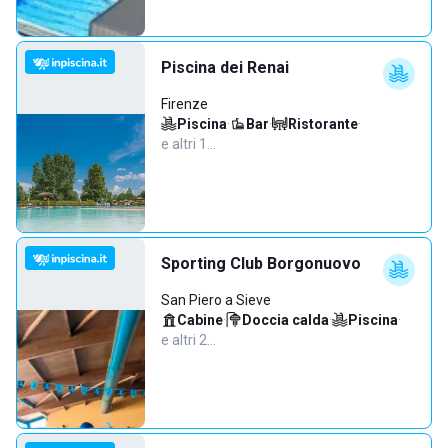
Piscina dei Renai
Firenze
Piscina
·
Bar
·
Ristorante
·
e altri 1…
Sporting Club Borgonuovo
San Piero a Sieve
Cabine
·
Doccia calda
·
Piscina
·
e altri 2…