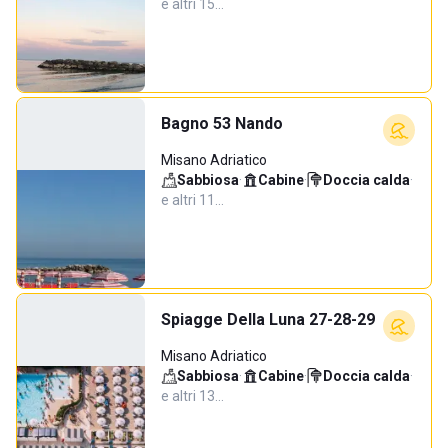
e altri 15…
Bagno 53 Nando
Misano Adriatico
Sabbiosa
·
Cabine
·
Doccia calda
·
e altri 11…
Spiagge Della Luna 27-28-29
Misano Adriatico
Sabbiosa
·
Cabine
·
Doccia calda
·
e altri 13…