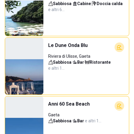
Sabbiosa
·
Cabine
·
Doccia calda
·
e altri 6…
Le Dune Onda Blu
Riviera di Ulisse, Gaeta
Sabbiosa
·
Bar
·
Ristorante
·
e altri 1…
Anni 60 Sea Beach
Gaeta
Sabbiosa
·
Bar
·
e altri 1…