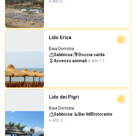
e altri 6…
Lido Erica
Baia Domizia
Sabbiosa
·
Doccia calda
·
Accesso animali
·
e altri 11…
Lido dei Pigri
Baia Domizia
Sabbiosa
·
Bar
·
Ristorante
·
e altri 3…