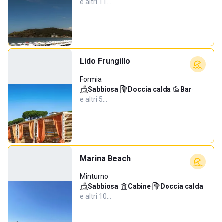
e altri 11…
Lido Frungillo
Formia
Sabbiosa
·
Doccia calda
·
Bar
·
e altri 5…
Marina Beach
Minturno
Sabbiosa
·
Cabine
·
Doccia calda
·
e altri 10…