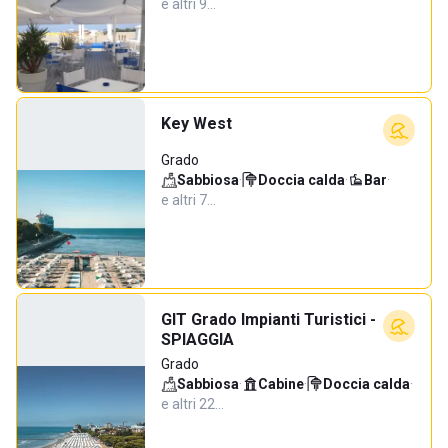
e altri 9…
Key West
Grado
Sabbiosa
·
Doccia calda
·
Bar
·
e altri 7…
GIT Grado Impianti Turistici -
SPIAGGIA
Grado
Sabbiosa
·
Cabine
·
Doccia calda
·
e altri 22…