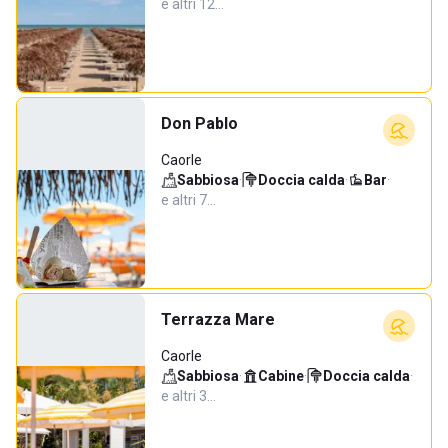
e altri 12…
Don Pablo
Caorle
Sabbiosa
·
Doccia calda
·
Bar
·
e altri 7…
Terrazza Mare
Caorle
Sabbiosa
·
Cabine
·
Doccia calda
·
e altri 3…