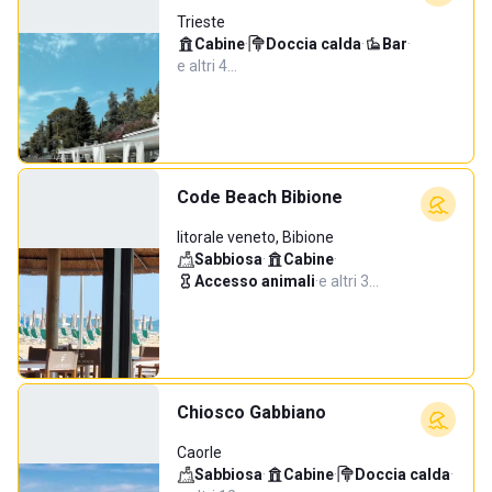
Trieste
Cabine
·
Doccia calda
·
Bar
·
e altri 4…
Code Beach Bibione
litorale veneto, Bibione
Sabbiosa
·
Cabine
·
Accesso animali
·
e altri 3…
Chiosco Gabbiano
Caorle
Sabbiosa
·
Cabine
·
Doccia calda
·