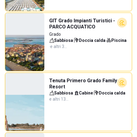
GIT Grado Impianti Turistici -
PARCO ACQUATICO
Grado
Sabbiosa
·
Doccia calda
·
Piscina
·
e altri 3…
Tenuta Primero Grado Family
Resort
Sabbiosa
·
Cabine
·
Doccia calda
·
e altri 13…