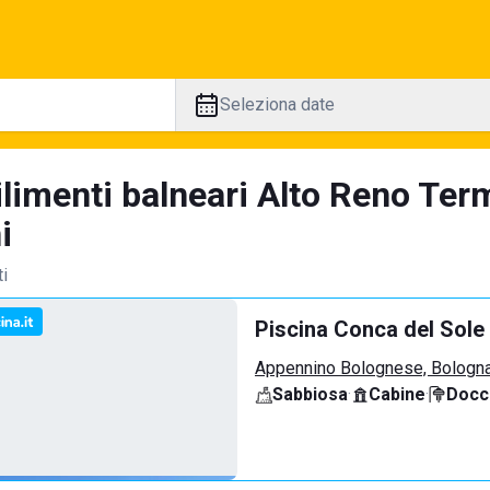
Seleziona date
ilimenti balneari Alto Reno Ter
i
ti
Piscina Conca del Sole
Appennino Bolognese, Bologn
Sabbiosa
·
Cabine
·
Docci