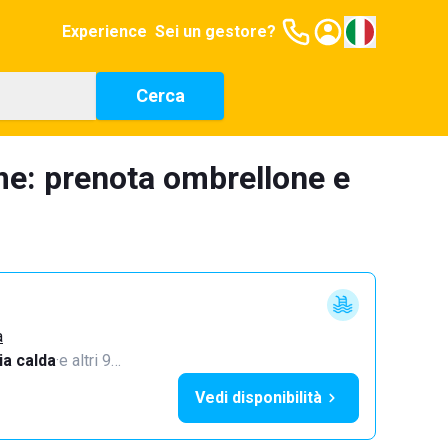
Experience
Sei un gestore?
Cerca
me: prenota ombrellone e
a
a calda
·
e altri 9…
Vedi disponibilità