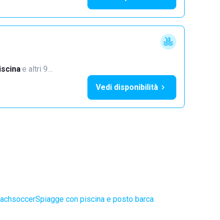
iscina
·
e altri 9…
Vedi disponibilità
eachsoccer
Spiagge con piscina e posto barca