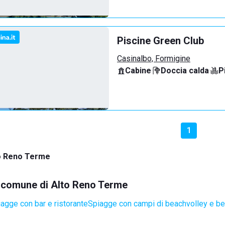
Piscine Green Club
Casinalbo, Formigine
Cabine
·
Doccia calda
·
P
1
o Reno Terme
el comune di Alto Reno Terme
agge con bar e ristorante
Spiagge con campi di beachvolley e b