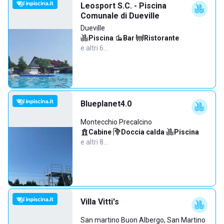
Leosport S.C. - Piscina
Comunale di Dueville
Dueville
Piscina
·
Bar
·
Ristorante
·
e altri 6…
Blueplanet4.0
Montecchio Precalcino
Cabine
·
Doccia calda
·
Piscina
·
e altri 8…
Villa Vitti's
San martino Buon Albergo, San Martino