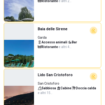
Ristorante
·
e altri 2…
Baia delle Sirene
Garda
Accesso animali
·
Bar
·
Ristorante
·
e altri 4…
Lido San Cristoforo
San Cristoforo
Sabbiosa
·
Cabine
·
Doccia calda
·
e altri 15…