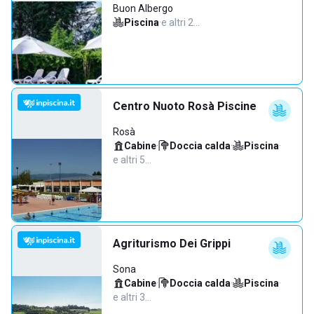
Buon Albergo
Piscina
·
e altri 2…
Centro Nuoto Rosà Piscine
Rosà
Cabine
·
Doccia calda
·
Piscina
·
e altri 5…
Agriturismo Dei Grippi
Sona
Cabine
·
Doccia calda
·
Piscina
·
e altri 3…