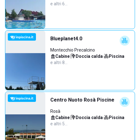
e altri 6…
Blueplanet4.0
Montecchio Precalcino
Cabine
·
Doccia calda
·
Piscina
·
e altri 8…
Centro Nuoto Rosà Piscine
Rosà
Cabine
·
Doccia calda
·
Piscina
·
e altri 5…