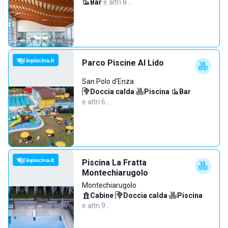
Bar
·
e altri 8…
Parco Piscine Al Lido
San Polo d'Enza
Doccia calda
·
Piscina
·
Bar
·
e altri 6…
Piscina La Fratta
Montechiarugolo
Montechiarugolo
Cabine
·
Doccia calda
·
Piscina
·
e altri 9…