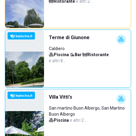
Ristorante
·
e altri 2…
Terme di Giunone
Caldiero
Piscina
·
Bar
·
Ristorante
·
e altri 8…
Villa Vitti's
San martino Buon Albergo, San Martino
Buon Albergo
Piscina
·
e altri 2…