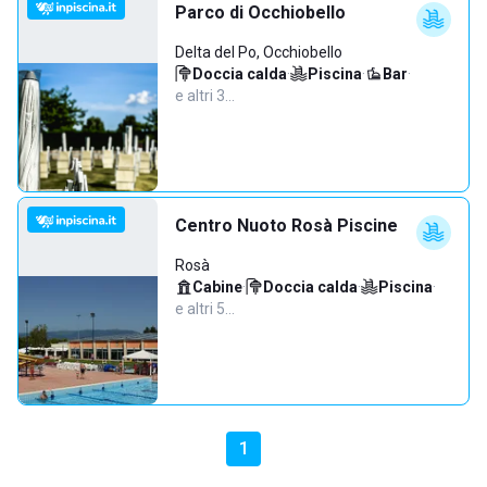
Parco di Occhiobello
Delta del Po, Occhiobello
Doccia calda
·
Piscina
·
Bar
·
e altri 3…
Centro Nuoto Rosà Piscine
Rosà
Cabine
·
Doccia calda
·
Piscina
·
e altri 5…
1