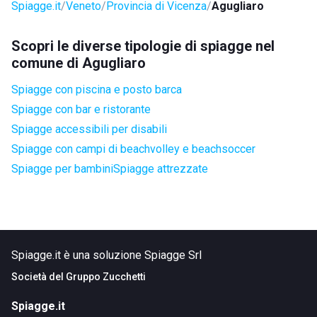
Spiagge.it
Veneto
Provincia di Vicenza
Agugliaro
Scopri le diverse tipologie di spiagge nel
comune di Agugliaro
Spiagge con piscina e posto barca
Spiagge con bar e ristorante
Spiagge accessibili per disabili
Spiagge con campi di beachvolley e beachsoccer
Spiagge per bambini
Spiagge attrezzate
Spiagge.it è una soluzione Spiagge Srl
Società del
Gruppo Zucchetti
Spiagge.it