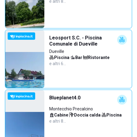
e altri 8…
Leosport S.C. - Piscina
Comunale di Dueville
Dueville
Piscina
·
Bar
·
Ristorante
·
e altri 6…
Blueplanet4.0
Montecchio Precalcino
Cabine
·
Doccia calda
·
Piscina
·
e altri 8…