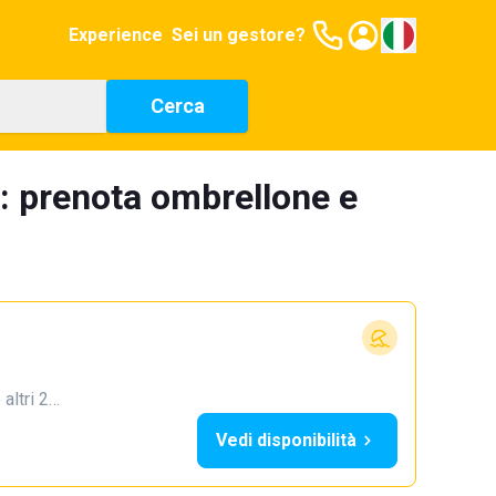
Experience
Sei un gestore?
Cerca
: prenota ombrellone e
 altri 2…
Vedi disponibilità