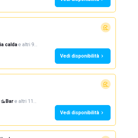
a calda
·
e altri 9…
Vedi disponibilità
·
Bar
·
e altri 11…
Vedi disponibilità