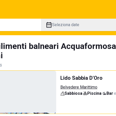
Seleziona date
ilimenti balneari Acquaformosa
i
ti
Lido Sabbia D'Oro
Belvedere Marittimo
Sabbiosa
·
Piscina
·
Bar
·
e