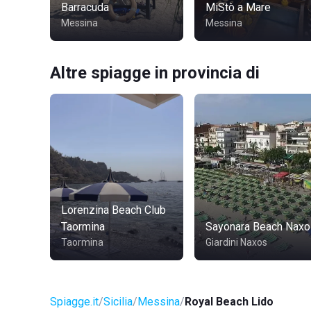
Barracuda
MiStò a Mare
Messina
Messina
Altre spiagge in provincia di
Lorenzina Beach Club
Taormina
Sayonara Beach Naxo
Taormina
Giardini Naxos
Spiagge.it
Sicilia
Messina
Royal Beach Lido