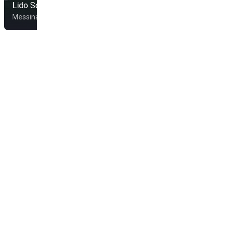
Lido Sea's Sport
Lido Horcynus Orca
Messina
Messina