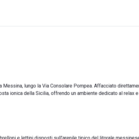
 a Messina, lungo la Via Consolare Pompea. Affacciato direttame
sta ionica della Sicilia, offrendo un ambiente dedicato al relax e 
lloni e lettini disposti sull’arenile tipico del litorale messinese