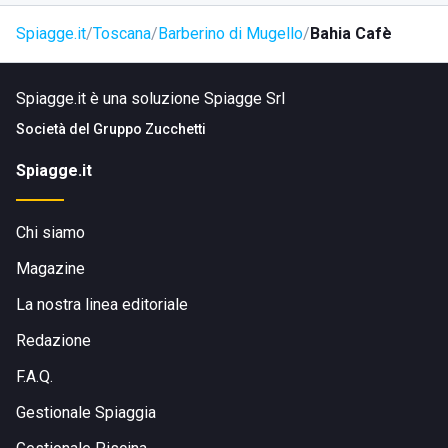
locali, taxi o altri servizi. A piedi: se ti trovi già in zona, la
Spiagge.it
Toscana
Barberino di Mugello
Bahia Cafè
struttura è facilmente raggiungibile seguendo Via Gastone
Nencini e le indicazioni locali.
Spiagge.it è una soluzione Spiagge Srl
Società del
Gruppo Zucchetti
Spiagge.it
Chi siamo
Magazine
La nostra linea editoriale
Redazione
F.A.Q.
Gestionale Spiaggia