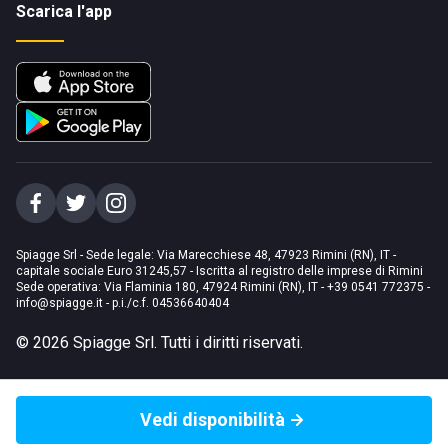
Scarica l'app
Spiagge Srl - Sede legale: Via Marecchiese 48, 47923 Rimini (RN), IT -
capitale sociale Euro 31245,57 - Iscritta al registro delle imprese di Rimini
Sede operativa: Via Flaminia 180, 47924 Rimini (RN), IT
-
+39 0541 772375
-
info@spiagge.it
- p.i./c.f. 04536640404
©
2026
Spiagge Srl. Tutti i diritti riservati.
Vedi disponibilità