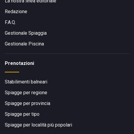
La nostra linea editoriale
Organizzazione di eventi professionali o privati ??su
richiesta.
Redazione
Intrattenimento vario per rendere il vostro visita
F.A.Q.
indimenticabile.
Supervisione fornita da bagnini per la vostra sicurezza.
Gestionale Spiaggia
Docce private per rinfrescarvi dopo una giornata di sole.
Gestionale Piscina
Noleggio di materassi o letti per un soggiorno
rilassante giornata sulla nostra spiaggia privata.
Un canale è inoltre a vostra disposizione per facilitare il
Prenotazioni
vostro arrivo in barca. Vieni a vivere un'esperienza unica nei
Gabiani!
Stabilimenti balneari
Spiagge per regione
Spiagge per provincia
Spiagge per tipo
Spiagge per località più popolari