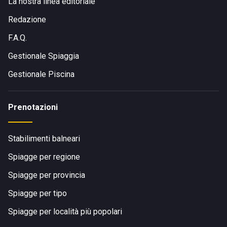
La nostra linea editoriale
del nostro bar per gustare cocktail e altre bevande, nonché
dei nostri servizi igienici privati ??per un comfort ottimale.
Redazione
F.A.Q.
Gestionale Spiaggia
Gestionale Piscina
Prenotazioni
Stabilimenti balneari
Spiagge per regione
Spiagge per provincia
Spiagge per tipo
Spiagge per località più popolari