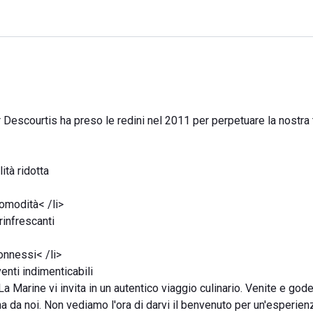
r Descourtis ha preso le redini nel 2011 per perpetuare la nostra
ità ridotta
omodità< /li>
rinfrescanti
onnessi< /li>
venti indimenticabili
a Marine vi invita in un autentico viaggio culinario. Venite e gode
na da noi. Non vediamo l'ora di darvi il benvenuto per un'esperien