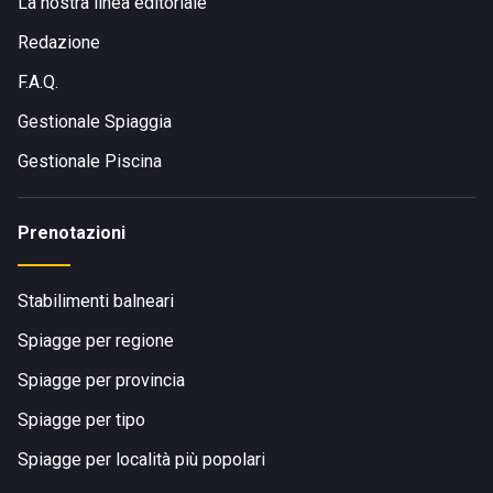
La nostra linea editoriale
Infrastrutture disponibili per organizzare eventi privati
??o professionali
Redazione
Trova la
Maison Bleue
sull'Ile de Plaisance, Rue Marine
F.A.Q.
Dunkerque a Courseuilles sur Mer, e lasciatevi
sedurre dal suo ambiente incantevole e dalle sue
Gestionale Spiaggia
delizie culinarie.
Gestionale Piscina
Prenotazioni
Stabilimenti balneari
Spiagge per regione
Spiagge per provincia
Spiagge per tipo
Spiagge per località più popolari