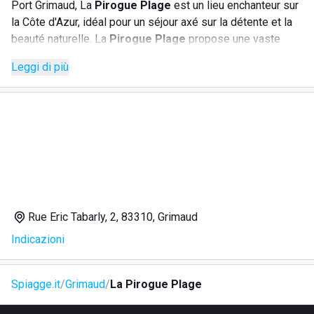
Port Grimaud, La
Pirogue Plage
est un lieu enchanteur sur
la Côte d'Azur, idéal pour un séjour axé sur la détente et la
beauté naturelle. La
Pirogue Plage
propose une vaste
gamme de services pour garantir une expérience
Leggi di più
inoubliable:
Accès direct à une magnifique plage privée, idéale pour
se détendre au soleil ou se baigner dans les eaux
cristallines;
Location de parasols et de chaises longues, pour
profiter pleinement du confort offert;
Restaurant sur la plage, spécialisé dans de délicieux
plats de poisson et d'autres spécialités locales;
Rue Eric Tabarly, 2, 83310, Grimaud
Bar sur la plage, parfait pour siroter des cocktails
Indicazioni
rafraîchissants pendant une journée au bord de la mer;
Possibilité de pratiquer diverses activités aquatiques,
telles que le paddleboard et le kayak;
Spiagge.it
Grimaud
La Pirogue Plage
Cette destination est parfaite pour les amateurs de plages