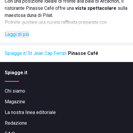
Con una posizione ideale di fronte alla baia di Arcachon, il
ristorante Pinasse Café offre una
vista spettacolare
sulla
maestosa duna di Pilat.
Potrete gustare una cucina raffinata preparata con
ingredienti freschi di stagione ingredienti.
Leggi di più
Spiagge.it
St Jean Cap Ferrat
Pinasse Café
Spiagge.it
Chi siamo
Magazine
La nostra linea editoriale
Redazione