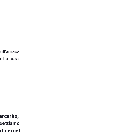
sull'amaca
. La sera,
Barcarès,
ccettiamo
a Internet