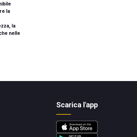
ibile
re la
zza, la
che nelle
Scarica l'app