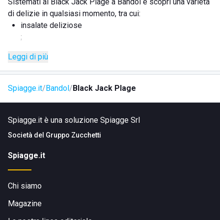
Sistemati al Black Jack Plage a Bandol e scopri una varietà
di delizie in qualsiasi momento, tra cui:
insalate deliziose
;
panini gustosi
Leggi di più
;
uno squisito piatto del giorno
;
Spiagge.it
Bandol
Black Jack Plage
gelati rinfrescanti
;
una selezione di bevande dissetanti
Spiagge.it è una soluzione Spiagge Srl
;
Società del
Gruppo Zucchetti
Aperto tutti i giorni dalle 9:00 alle 19:00
Spiagge.it
Chi siamo
Magazine