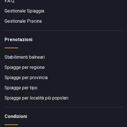
F.A.Q.
attività. Latitudine 47°, accetta buoni vacanza come metodo
di pagamento.
Gestionale Spiaggia
Gestionale Piscina
Prenotazioni
Stabilimenti balneari
Spiagge per regione
Spiagge per provincia
Spiagge per tipo
Spiagge per località più popolari
Condizioni