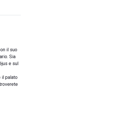
on il suo
rio. Sia
éjus e sul
il palato
 troverete