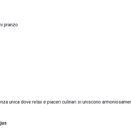
ni pranzo
enza unica dove relax e piaceri culinari si uniscono armoniosame
jus