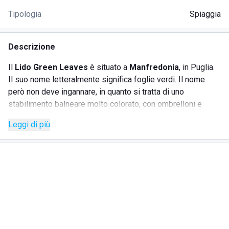
Tipologia
Spiaggia
Descrizione
Il
Lido Green Leaves
è situato a
Manfredonia
, in Puglia.
Il suo nome letteralmente significa foglie verdi. Il nome
però non deve ingannare, in quanto si tratta di uno
stabilimento balneare molto colorato, con ombrelloni e
lettini di tutti i colori.
La spiaggia è molto spaziosa
e
Leggi di più
presenta grandi quantità di posti, ma nonostante ciò è
molto comoda e abbastanza larga da garantire privacy e
praticità a tutti.
Senza dubbio il luogo ideale dove trascorrere una vacanza
in famiglia o con amici, per rilassarsi e divertirsi. Il mare
cristallino completa il pacchetto, così come la presenza del
bar
, che grazie al servizio di asporto porta cocktail fino in
spiaggia.