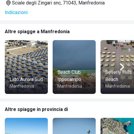
Sciale degli Zingari snc, 71043, Manfredonia
Indicazioni
DOVE SI TROVA LIDO GREEN LEAVES
Lo stabilimento si trova a Manfredonia, in Puglia, nella zona
Altre spiagge a Manfredonia
del Gargano.
COME RAGGIUNGERE LIDO GREEN LEAVES
Lo stabilimento può essere raggiunto comodamente sia in
macchina che in moto.
Beach Club
Beverly Hills
Lido Aurora Sud
Ippocampo
Beach
Manfredonia
Manfredonia
Manfredonia
Altre spiagge in provincia di