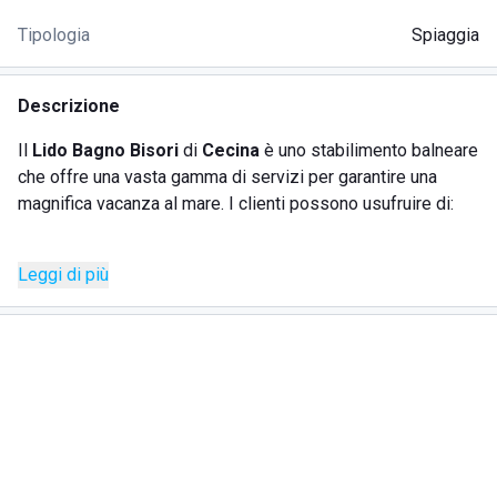
Tipologia
Spiaggia
Descrizione
Il
Lido Bagno Bisori
di
Cecina
è uno stabilimento balneare
che offre una vasta gamma di servizi per garantire una
magnifica vacanza al mare. I clienti possono usufruire di:
SERVIZI
Leggi di più
Ombrelloni, lettini e sdrai
Docce calde e fredde
Bar & Ristorante
Area giochi con calcio balilla e tavoli da gioco per le
carte
(sono accettati solamente cani di piccola taglia)