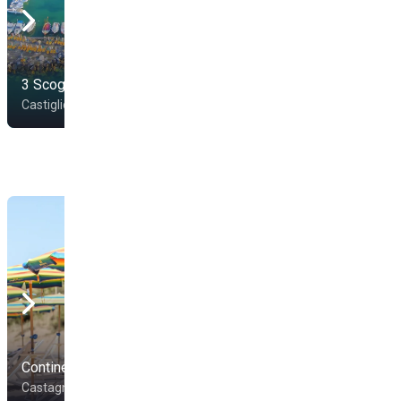
3 Scogli
Bagni Nettuno
Castiglioncello
Castiglioncello
Continental
Bagno Acacia
Castagneto Carducci
Castagneto Carducci