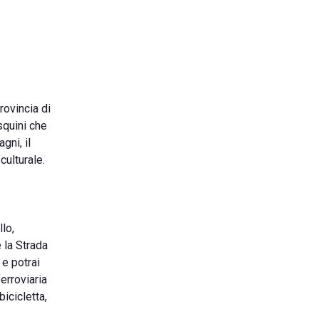
rovincia di
squini che
gni, il
culturale.
lo,
 la Strada
 e potrai
erroviaria
icicletta,