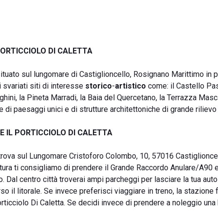
PORTICCIOLO DI CALETTA
ituato sul lungomare di Castiglioncello, Rosignano Marittimo in p
 svariati siti di interesse
storico
-
artistico
come: il Castello Pa
Righini, la Pineta Marradi, la Baia del Quercetano, la Terrazza Masca
di paesaggi unici e di strutture architettoniche di grande rilievo 
 IL PORTICCIOLO DI CALETTA
trova sul Lungomare Cristoforo Colombo, 10, 57016 Castiglioncel
uttura ti consigliamo di prendere il Grande Raccordo Anulare/A90 e
Dal centro città troverai ampi parcheggi per lasciare la tua auto
 il litorale. Se invece preferisci viaggiare in treno, la stazione f
rticciolo Di Caletta. Se decidi invece di prendere a noleggio una b