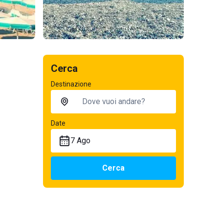
Cerca
Destinazione
Date
7 Ago
Cerca