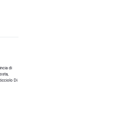
incia di
costa,
icciolo Di