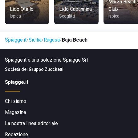
Marzà Beach
Lido Otello
Lido Capannina
Club
Ispica
Scoglitti
Ispica
Spiagge.it
Sicilia
Ragusa
Baja Beach
Spiagge.it è una soluzione Spiagge Srl
Società del
Gruppo Zucchetti
Spiagge.it
Chi siamo
Magazine
La nostra linea editoriale
Redazione