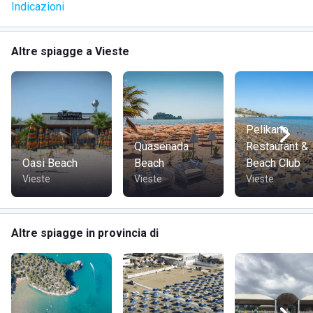
Indicazioni
spiccano pesce fresco, pasta e contorni di verdure.
Gli ospiti possono usufruire del servizio ristorante o self
Altre spiagge a Vieste
service, scegliendo il menu preferito secondo le loro
abitudini culinarie.
Pelikano
Quasenada
Restaurant &
Oasi Beach
Beach
Beach Club
Vieste
Vieste
Vieste
Altre spiagge in provincia di