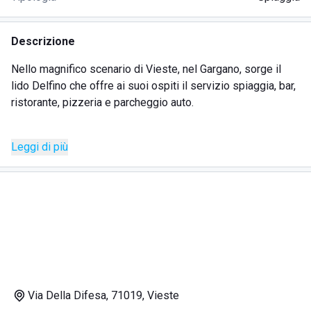
Descrizione
Nello magnifico scenario di Vieste, nel Gargano, sorge il
lido Delfino che offre ai suoi ospiti il servizio spiaggia, bar,
ristorante, pizzeria e parcheggio auto.
Una passeggiata sulla sabbia morbida e dorata del lido
Leggi di più
equivale ad un trattamento spa, mentre immergersi
nell'acqua cristallina è una sorta di percorso emozionale
che risveglia i sensi.
La baia di Portonuovo funge da magnifica cornice del lido
Delfino, che coccola i suoi ospiti all'ombra della pineta con i
migliori piatti, prelibati e succulenti, della cucina pugliese
con il romantico rumore delle onde in sottofondo.
Via Della Difesa, 71019, Vieste
Il menu del ristorante offre piatti antichi e autentici, dove