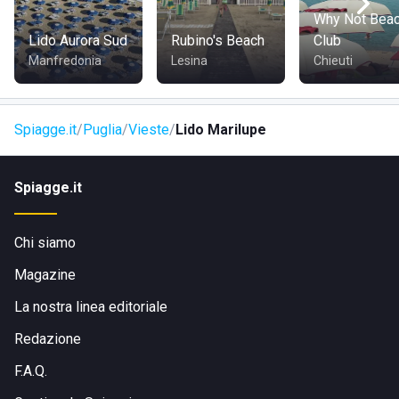
Gargano che è raggiungibile in soli 45 minuti d'auto,
Why Not Bea
percorrendo la SP558 e la SP52Bis.
Lido Aurora Sud
Rubino's Beach
Club
Manfredonia
Lesina
Chieuti
Spiagge.it
Puglia
Vieste
Lido Marilupe
Spiagge.it
Chi siamo
Magazine
La nostra linea editoriale
Redazione
F.A.Q.