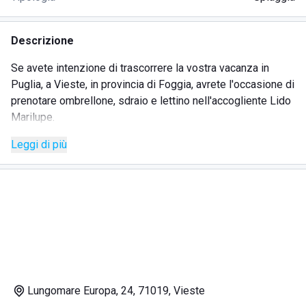
Descrizione
Se avete intenzione di trascorrere la vostra vacanza in
Puglia, a Vieste, in provincia di Foggia, avrete l'occasione di
prenotare ombrellone, sdraio e lettino nell'accogliente Lido
Marilupe.
Leggi di più
Non solo troverete i servizi basilari che vi saranno
necessari per trascorrere una vacanza ricca di comodità,
ma avrete l'occasione di usufruire di ulteriori comfort come
le docce calde e il bar, per fare freschi aperitivi o prendere
un caffè, magari durante una divertente partita a carte con
gli amici.
In questo stabillimento non solo sarete accolti dalla
cortesia del personale, ma anche da una bella e curata
Lungomare Europa, 24, 71019, Vieste
spiaggia accarezzata dal mare cristallino della Puglia, noto