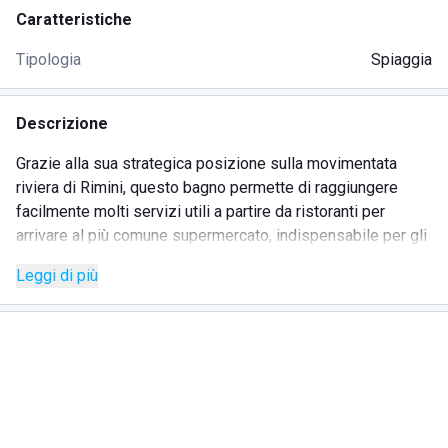
Caratteristiche
Tipologia
Spiaggia
Descrizione
Grazie alla sua strategica posizione sulla movimentata
riviera di Rimini, questo bagno permette di raggiungere
facilmente molti servizi utili a partire da ristoranti per
arrivare al più comune supermercato, indispensabile per gli
acquisti dell'ultimo momento. La spiaggia è particolarmente
Leggi di più
curata e pulita dai gestori che si sono occupati anche di
dotarla di ogni comfort. È possibile trovare direttamente sul
lido persino ma palestra per chi vuole mantenersi in forma
senza rinunciare al profumo del mare o magari ad un ottimo
piatto servito proprio nel ristorante poco distante. Il bagno
è attrezzato anche per i più piccoli: un'ampia area giochi è
infatti dedicata a loro ed è fornita di ogni possibilità di