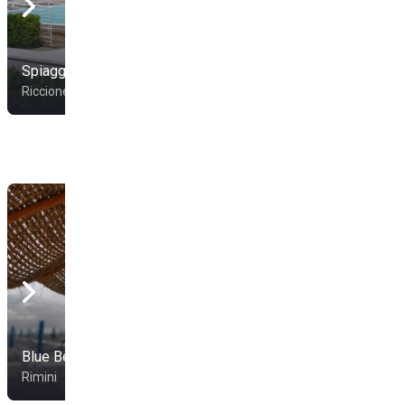
Spiaggia 82
Spiaggia 127
Riccione
Riccione
Blue Beach
Rimini