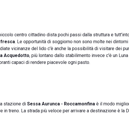
l piccolo centro cittadino dista pochi passi dalla struttura e tutt'int
e fresca
. Le opportunità di soggiorno non sono molte nei dintorni
e vicinanze del lido c'è anche la possibilità di visitare dei pun
za Acquedotto
, più lontano dallo stabilimento invece c'è un Luna
toranti capaci di rendere piacevole ogni pasto.
La stazione di
Sessa Aurunca - Roccamonfina
è il modo miglio
e in treno. La strada più veloce per arrivare a destinazione è la 