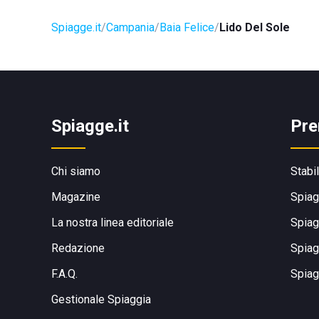
Spiagge.it
Campania
Baia Felice
Lido Del Sole
Spiagge.it
Pre
Chi siamo
Stabi
Magazine
Spiag
La nostra linea editoriale
Spiag
Redazione
Spiag
F.A.Q.
Spiag
Gestionale Spiaggia