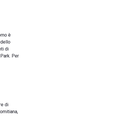
orno è
 dello
ti di
 Park. Per
re di
Domitiana,