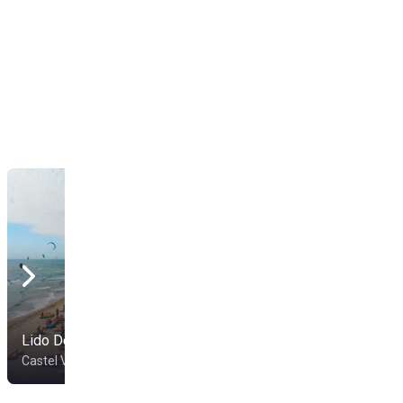
Lido Don Pablo
Lido Medusa Beach
Castel Volturno
Mondragone