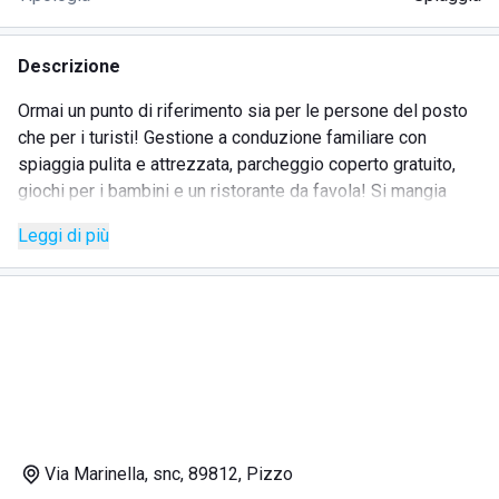
Descrizione
Ormai un punto di riferimento sia per le persone del posto
che per i turisti! Gestione a conduzione familiare con
spiaggia pulita e attrezzata, parcheggio coperto gratuito,
giochi per i bambini e un ristorante da favola! Si mangia
benissimo sia pizza che piatti ai frutti di mare e gelati fatti
Leggi di più
in casa!
Via Marinella, snc, 89812, Pizzo