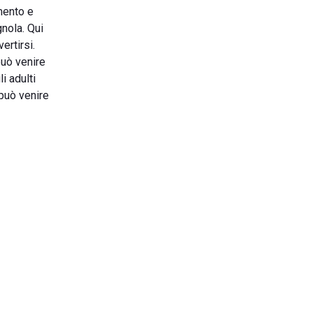
mento e
nola. Qui
ertirsi.
può venire
i adulti
 può venire