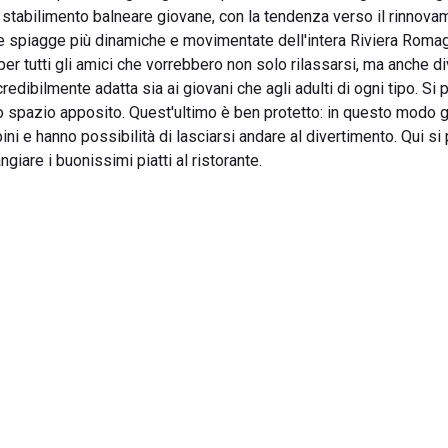
tabilimento balneare giovane, con la tendenza verso il rinnova
lle spiagge più dinamiche e movimentate dell'intera Riviera Romag
r tutti gli amici che vorrebbero non solo rilassarsi, ma anche div
edibilmente adatta sia ai giovani che agli adulti di ogni tipo. Si 
uno spazio apposito. Quest'ultimo è ben protetto: in questo modo gl
i e hanno possibilità di lasciarsi andare al divertimento. Qui si
giare i buonissimi piatti al ristorante.