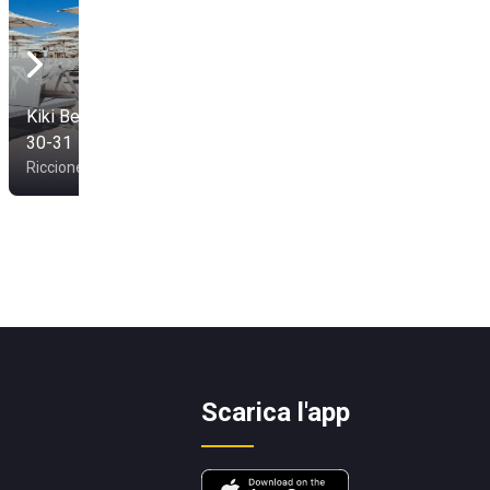
Kiki Beach Zona 29-
30-31
Blue Beach
Riccione
Rimini
Scarica l'app