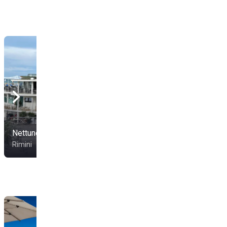
Nettuno
Kalima Beach Club 17
Rimini
Rimini