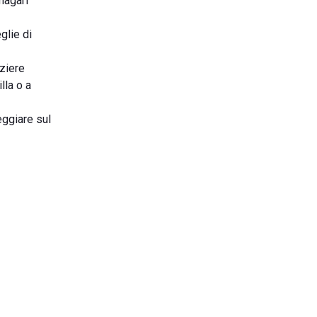
 magari
glie di
nziere
lla o a
eggiare sul