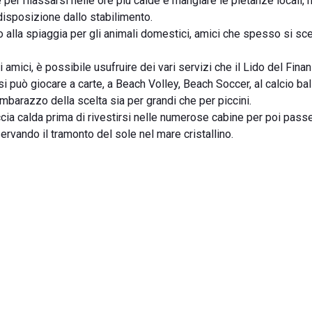
te per rilassarsi nelle ore più calde e mangiare le pietanze locali,
isposizione dallo stabilimento.
o alla spiaggia per gli animali domestici, amici che spesso si sce
 amici, è possibile usufruire dei vari servizi che il Lido del Fina
può giocare a carte, a Beach Volley, Beach Soccer, al calcio bali
imbarazzo della scelta sia per grandi che per piccini.
occia calda prima di rivestirsi nelle numerose cabine per poi pass
vando il tramonto del sole nel mare cristallino.