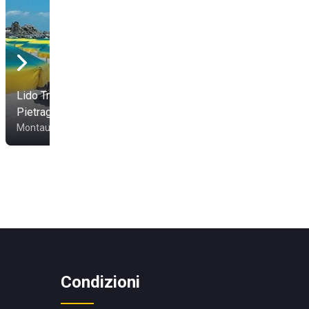
Lido Tropical
Pietragrande
Montauro
Condizioni