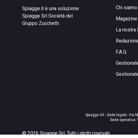
Chi siamo
Spiagge.it è una soluzione
Spiagge Srl
Società del
Magazine
Gruppo Zucchetti
La nostra 
Redazion
F.A.Q.
Gestional
Gestional
Spiagge Srl - Sede legale: Via M
Sede operativa: 
©
2026
Spiagge Srl. Tutti i diritti riservati.