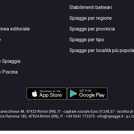
Stabilimenti balneari
Spiagge per regione
linea editoriale
Spiagge per provincia
e
Spiagge per tipo
Spiagge per località più popola
e Spiaggia
e Piscina
arecchiese 48, 47923 Rimini (RN), IT - capitale sociale Euro 31245,57 - Iscritta al
Via Flaminia 180, 47924 Rimini (RN), IT
-
+39 0541 772375
-
info@spiagge.it
- p.i