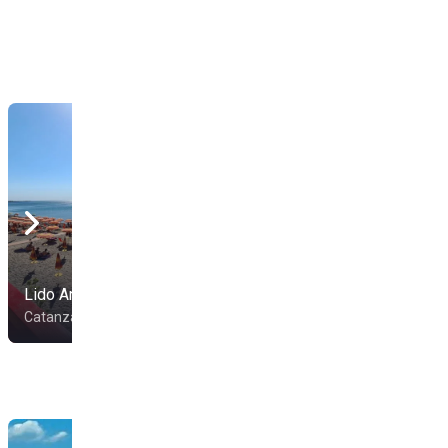
Lido Anapi
Coco Beach
Catanzaro
Catanzaro