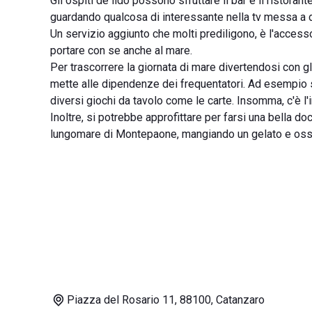
Gli ospiti de lido possono sfruttare il bar e il ristoran
guardando qualcosa di interessante nella tv messa a d
Un servizio aggiunto che molti prediligono, è l'access
portare con se anche al mare.
Per trascorrere la giornata di mare divertendosi con gli
mette alle dipendenze dei frequentatori. Ad esempio si 
diversi giochi da tavolo come le carte. Insomma, c'è l'
Inoltre, si potrebbe approfittare per farsi una bella d
lungomare di Montepaone, mangiando un gelato e osser
Piazza del Rosario 11, 88100, Catanzaro