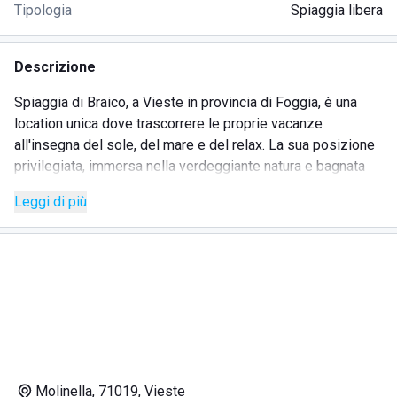
Tipologia
Spiaggia libera
Descrizione
Spiaggia di Braico, a Vieste in provincia di Foggia, è una
location unica dove trascorrere le proprie vacanze
all'insegna del sole, del mare e del relax. La sua posizione
privilegiata, immersa nella verdeggiante natura e bagnata
dalle acque turchesi del Mar Adriatico, consente ai visitatori
Leggi di più
di raggiungere la spiaggia in auto, in bicicletta oppure con la
moto (lo stabilimento dista circa 3 km da Vieste e 21 km da
Peschici). Gli ospiti possono noleggiare, online oppure
rivolgendosi allo staff, una postazione con ombrellone,
tavolino, sedie e sdraio. Inoltre, è possibile usufruire
gratuitamente delle docce di acqua calda, presenti in tutta
l'area, e toilette. La particolarità di Spiaggia di Braico è la
possibilità di accedere con i propri amici a quattro zampe.
In questo modo anche gli amanti degli animali potranno
Molinella, 71019, Vieste