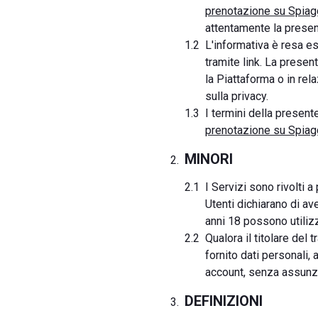
prenotazione su Spiagg
attentamente la present
L'informativa è resa e
tramite link. La present
la Piattaforma o in rela
sulla privacy.
I termini della presente
prenotazione su Spiagg
MINORI
I Servizi sono rivolti a
Utenti dichiarano di av
anni 18 possono utilizz
Qualora il titolare del
fornito dati personali,
account, senza assunzio
DEFINIZIONI