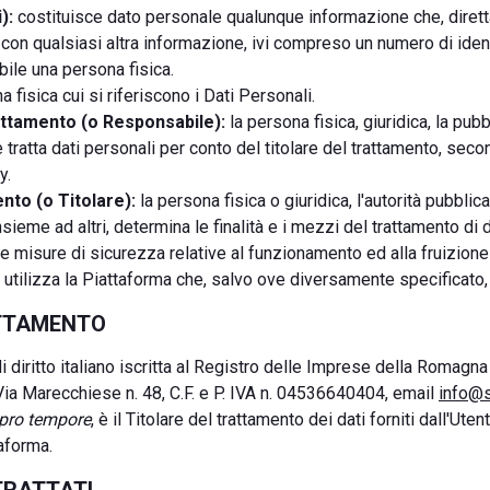
):
costituisce dato personale qualunque informazione che, diret
con qualsiasi altra informazione, ivi compreso un numero di iden
abile una persona fisica.
 fisica cui si riferiscono i Dati Personali.
ttamento (o Responsabile):
la persona fisica, giuridica, la pu
e tratta dati personali per conto del titolare del trattamento, se
y.
nto (o Titolare):
la persona fisica o giuridica, l'autorità pubblic
sieme ad altri, determina le finalità e i mezzi del trattamento di d
le misure di sicurezza relative al funzionamento ed alla fruizione
 utilizza la Piattaforma che, salvo ove diversamente specificato,
ATTAMENTO
 di diritto italiano iscritta al Registro delle Imprese della Romagn
Via Marecchiese n. 48, C.F. e P. IVA n. 04536640404, email
info@s
pro tempore
, è il Titolare del trattamento dei dati forniti dall'Ute
taforma.