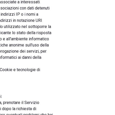
associate a interessati
ssociazioni con dati detenuti
 indirizzi IP o i nomi a
ndirizzi in notazione URI
do utilizzato nel sottoporre la
dicante lo stato della risposta
ivo e all'ambiente informatico
stiche anonime sull'uso della
erogazione dei servizi, per
nformatici ai danni della
 Cookie e tecnologie di
i:
, prenotare il Servizio
i dopo la richiesta di
vere eventuali problemi che hai