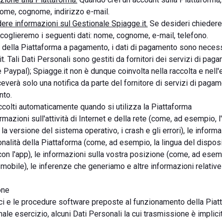
nome, cognome, indirizzo e-mail.
dere informazioni sul Gestionale Spiagge.it.
Se desideri chiedere
ccoglieremo i seguenti dati: nome, cognome, e-mail, telefono.
zi della Piattaforma a pagamento, i dati di pagamento sono necess
t. Tali Dati Personali sono gestiti da fornitori dei servizi di pagam
e Paypal); Spiagge.it non è dunque coinvolta nella raccolta e nell'
everà solo una notifica da parte del fornitore di servizi di paga
nto.
ccolti automaticamente quando si utilizza la Piattaforma
ormazioni sull'attività di Internet e della rete (come, ad esempio, l'
, la versione del sistema operativo, i crash e gli errori), le infor
onalità della Piattaforma (come, ad esempio, la lingua del disposi
con l'app), le informazioni sulla vostra posizione (come, ad esem
mobile), le inferenze che generiamo e altre informazioni relative
one
ici e le procedure software preposte al funzionamento della Piat
ale esercizio, alcuni Dati Personali la cui trasmissione è implicit