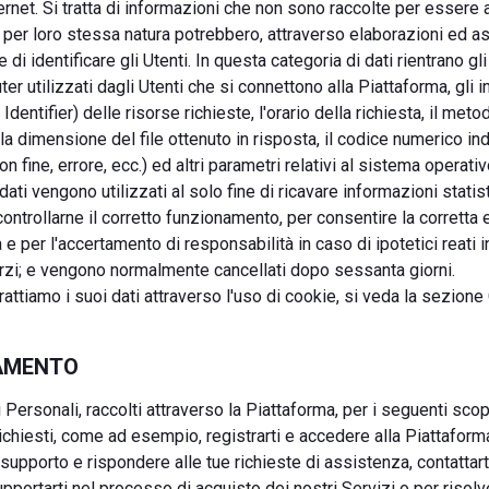
rnet. Si tratta di informazioni che non sono raccolte per essere 
e per loro stessa natura potrebbero, attraverso elaborazioni ed a
 di identificare gli Utenti. In questa categoria di dati rientrano gli
r utilizzati dagli Utenti che si connettono alla Piattaforma, gli i
entifier) delle risorse richieste, l'orario della richiesta, il meto
, la dimensione del file ottenuto in risposta, il codice numerico in
on fine, errore, ecc.) ed altri parametri relativi al sistema operat
 dati vengono utilizzati al solo fine di ricavare informazioni stati
ontrollarne il corretto funzionamento, per consentire la corretta 
 e per l'accertamento di responsabilità in caso di ipotetici reati i
erzi; e vengono normalmente cancellati dopo sessanta giorni.
ttiamo i suoi dati attraverso l'uso di cookie, si veda la sezione
TAMENTO
 Personali, raccolti attraverso la Piattaforma, per i seguenti scop
 richiesti, come ad esempio, registrarti e accedere alla Piattaforma
i supporto e rispondere alle tue richieste di assistenza, contattart
pportarti nel processo di acquisto dei nostri Servizi o per risol