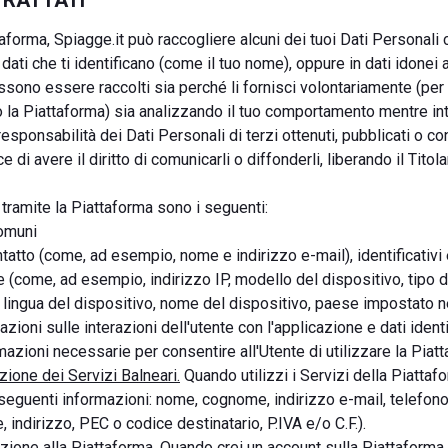
 TRATTATI
taforma, Spiagge.it può raccogliere alcuni dei tuoi Dati Personali 
ati che ti identificano (come il tuo nome), oppure in dati idonei a 
ossono essere raccolti sia perché li fornisci volontariamente (pe
 la Piattaforma) sia analizzando il tuo comportamento mentre inte
esponsabilità dei Dati Personali di terzi ottenuti, pubblicati o co
 di avere il diritto di comunicarli o diffonderli, liberando il Tito
i tramite la Piattaforma sono i seguenti:
comuni
tatto (come, ad esempio, nome e indirizzo e-mail), identificativi e
te (come, ad esempio, indirizzo IP, modello del dispositivo, tipo d
 lingua del dispositivo, nome del dispositivo, paese impostato n
azioni sulle interazioni dell'utente con l'applicazione e dati ident
mazioni necessarie per consentire all'Utente di utilizzare la Piat
zione dei Servizi Balneari.
Quando utilizzi i Servizi della Piattafo
eguenti informazioni: nome, cognome, indirizzo e-mail, telefono, d
, indirizzo, PEC o codice destinatario, P.IVA e/o C.F.).
azione alla Piattaforma.
Quando crei un account sulla Piattaforma