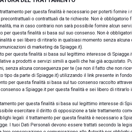
 NATURA DEL TRATTAMENTO
l trattamento per questa finalità è necessario per poterti fornire i n
recontrattuali o contrattuali da te richieste. Non è obbligatorio fo
nalità, ma in caso contrario non sarà possibile fornire alcun servi
to per questa finalità si basa sul suo consenso. Non è obbligator
inalità e sei libero di ritirarlo in qualsiasi momento senza alcuna
omunicazioni di marketing da Spiagge.it).
to per questa finalità si basa sul legittimo interesse di Spiagge.i
lative a prodotti e servizi simili a quelli che hai già acquistato. 
, senza alcuna conseguenza per te (se non il fatto che non riceve
 tipo da parte di Spiagge.it) utilizzando il link presente in fond
mento per questa finalità si basa sul tuo consenso raccolto attrave
o consenso a Spiagge.it per questa finalità e sei libero di ritirar
rattamento per questa finalità si basa sul legittimo interesse di Spi
possibile esercitare il diritto di opposizione a tale trattamento c
ighi legali: il trattamento per questa finalità è necessario a Sp
egge. I tuoi Dati Personali devono essere trattati secondo la legis
loro conservazione e comunicazione alle Autorità per obblighi cont