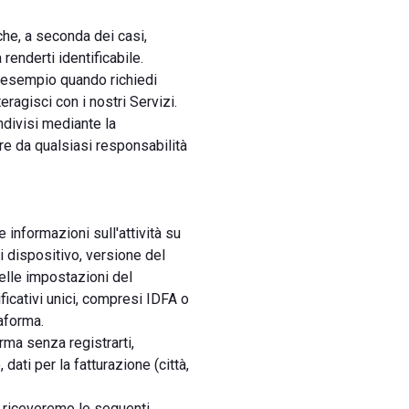
che, a seconda dei casi,
renderti identificabile.
r esempio quando richiedi
ragisci con i nostri Servizi.
ndivisi mediante la
lare da qualsiasi responsabilità
 informazioni sull'attività su
i dispositivo, versione del
elle impostazioni del
ificativi unici, compresi IDFA o
taforma.
rma senza registrarti,
ati per la fatturazione (città,
, riceveremo le seguenti