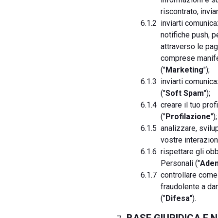
riscontrato, invia
inviarti comunica
notifiche push, p
attraverso le pag
comprese manifest
("
Marketing
");
inviarti comunica
("
Soft Spam
");
creare il tuo pro
("
Profilazione
");
analizzare, svilu
vostre interazion
rispettare gli ob
Personali ("
Adem
controllare come 
fraudolente a dan
("
Difesa
").