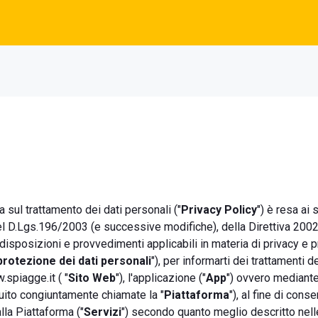
 sul trattamento dei dati personali ("
Privacy Policy
") è resa ai
del D.Lgs.196/2003 (e successive modifiche), della Direttiva 200
e disposizioni e provvedimenti applicabili in materia di privacy e 
protezione dei dati personali
"), per informarti dei trattamenti d
.spiagge.it ( "
Sito Web
"), l'applicazione ("
App
") ovvero mediante 
ito congiuntamente chiamate la "
Piattaforma
"), al fine di conse
lla Piattaforma ("
Servizi
") secondo quanto meglio descritto nell