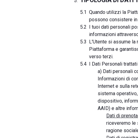
TIPOLOGIA DI DATI
Quando utilizzi la Piat
possono consistere in d
I tuoi dati personali p
informazioni attraverso
L'Utente si assume la r
Piattaforma e garantisce
verso terzi.
I Dati Personali trattat
a) Dati personali 
Informazioni di con
Internet e sulla re
sistema operativo,
dispositivo, inform
AAID) e altre infor
Dati di prenota
riceveremo le s
ragione sociale
Dati di registr