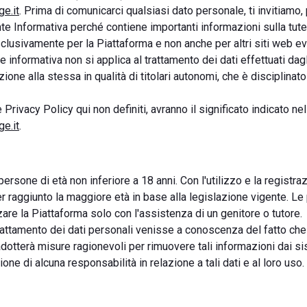
e.it
. Prima di comunicarci qualsiasi dato personale, ti invitiamo,
e Informativa perché contiene importanti informazioni sulla tutela
sclusivamente per la Piattaforma e non anche per altri siti web e
e informativa non si applica al trattamento dei dati effettuati dag
zione alla stessa in qualità di titolari autonomi, che è disciplinat
 Privacy Policy qui non definiti, avranno il significato indicato nel
e.it
.
 persone di età non inferiore a 18 anni. Con l'utilizzo e la registra
er raggiunto la maggiore età in base alla legislazione vigente. Le
are la Piattaforma solo con l'assistenza di un genitore o tutore.
 trattamento dei dati personali venisse a conoscenza del fatto che
 adotterà misure ragionevoli per rimuovere tali informazioni dai sis
ne di alcuna responsabilità in relazione a tali dati e al loro uso.