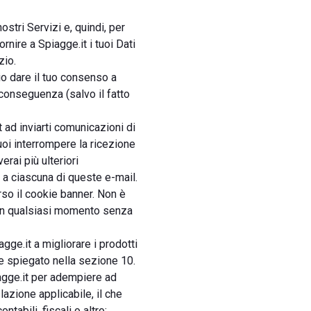
ostri Servizi e, quindi, per
rnire a Spiagge.it i tuoi Dati
zio.
io dare il tuo consenso a
 conseguenza (salvo il fatto
t ad inviarti comunicazioni di
Puoi interrompere la ricezione
rai più ulteriori
o a ciascuna di queste e-mail.
rso il cookie banner. Non è
lo in qualsiasi momento senza
agge.it a migliorare i prodotti
ome spiegato nella sezione 10.
iagge.it per adempiere ad
lazione applicabile, il che
abili, fiscali o altro;