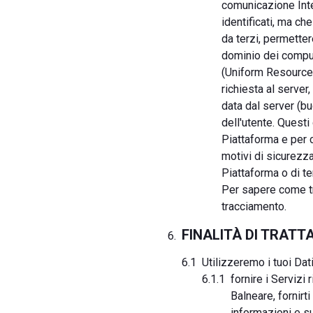
comunicazione Inte
identificati, ma ch
da terzi, permettere
dominio dei compute
(Uniform Resource Id
richiesta al server
data dal server (bu
dell'utente. Questi
Piattaforma e per c
motivi di sicurezza
Piattaforma o di t
Per sapere come tra
tracciamento.
FINALITÀ DI TRAT
Utilizzeremo i tuoi Dati
fornire i Servizi
Balneare, fornirt
informazioni e su