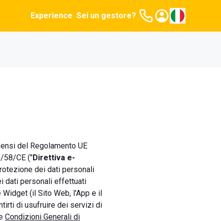
Experience
Sei un gestore?
 sensi del Regolamento UE
2/58/CE ("
Direttiva e-
protezione dei dati personali
ei dati personali effettuati
Widget (il Sito Web, l'App e il
ntirti di usufruire dei servizi di
e
Condizioni Generali di