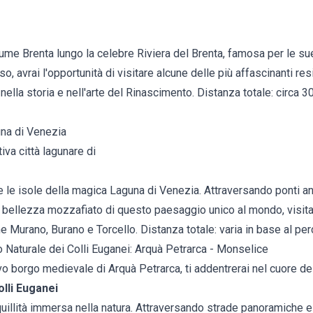
 fiume Brenta lungo la celebre Riviera del Brenta, famosa per le su
o, avrai l'opportunità di visitare alcune delle più affascinanti res
ella storia e nell'arte del Rinascimento. Distanza totale: circa 
una di Venezia
va città lagunare di
li e le isole della magica Laguna di Venezia. Attraversando ponti an
la bellezza mozzafiato di questo paesaggio unico al mondo, visita
e Murano, Burano e Torcello. Distanza totale: varia in base al per
o Naturale dei Colli Euganei: Arquà Petrarca - Monselice
o borgo medievale di Arquà Petrarca, ti addentrerai nel cuore de
lli Euganei
nquillità immersa nella natura. Attraversando strade panoramiche e