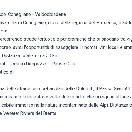
ecco: Conegliano - Valdobbiadene
va città di Conegliano, cuore della regione del Prosecco, ti adden
nese
ercorrendo strade tortuose e panoramiche che si snodano tra vign
corso, avrai l'opportunità di assaggiare i rinomati vini locali e a
 Distanza totale: circa 50 km.
omiti: Cortina d'Ampezzo - Passo Giau
tico di
 una delle strade più spettacolari delle Dolomiti, il Passo Giau. 
mmirando le maestose vette dolomitiche che si ergono all'orizzo
cabile immerso nella natura incontaminata delle Alpi. Distanza to
le Venete: Riviera del Brenta