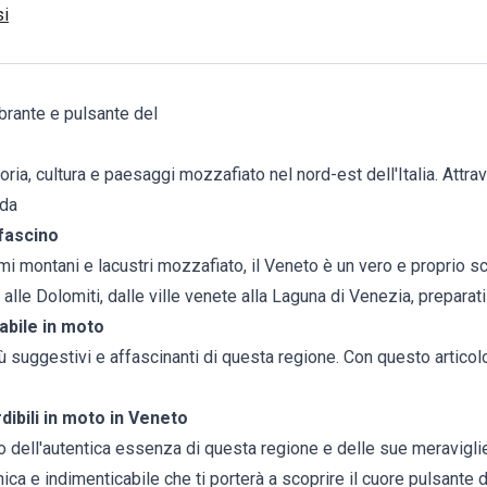
si
brante e pulsante del
toria, cultura e paesaggi mozzafiato nel nord-est dell'Italia. Attra
 da
 fascino
i montani e lacustri mozzafiato, il Veneto è un vero e proprio sc
alle Dolomiti, dalle ville venete alla Laguna di Venezia, preparati 
abile in moto
iù suggestivi e affascinanti di questa regione. Con questo articol
dibili in moto in Veneto
o dell'autentica essenza di questa regione e delle sue meravigli
ica e indimenticabile che ti porterà a scoprire il cuore pulsante d