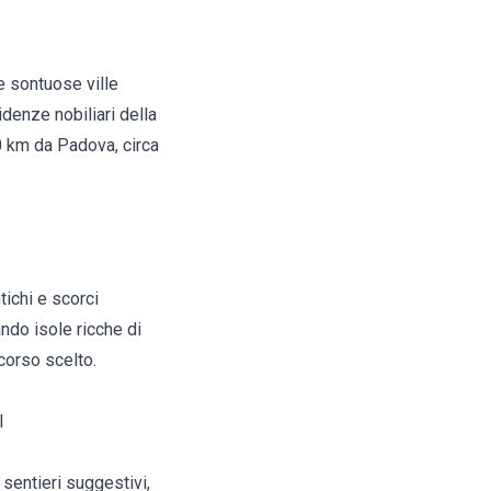
e sontuose ville
idenze nobiliari della
30 km da Padova, circa
tichi e scorci
ndo isole ricche di
corso scelto.
l
 sentieri suggestivi,