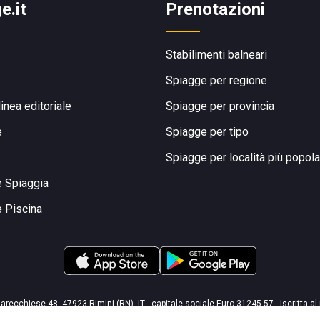
e.it
Prenotazioni
Stabilimenti balneari
Spiagge per regione
linea editoriale
Spiagge per provincia
e
Spiagge per tipo
Spiagge per località più popola
e Spiaggia
e Piscina
arecchiese 48, 47923 Rimini (RN), IT - capitale sociale Euro 31245,57 - Iscritta al
Via Flaminia 180, 47924 Rimini (RN), IT
-
+39 0541 772375
-
info@spiagge.it
- p.i