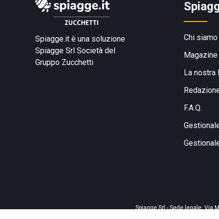
Spiagg
Chi siamo
Spiagge.it è una soluzione
Spiagge Srl
Società del
Magazine
Gruppo Zucchetti
La nostra 
Redazion
F.A.Q.
Gestional
Gestional
Spiagge Srl - Sede legale: Via M
Sede operativa: 