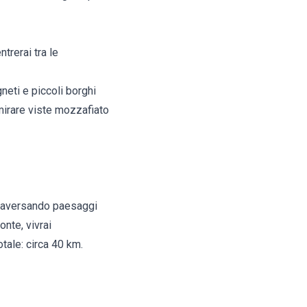
trerai tra le
eti e piccoli borghi
mmirare viste mozzafiato
Attraversando paesaggi
nte, vivrai
tale: circa 40 km.