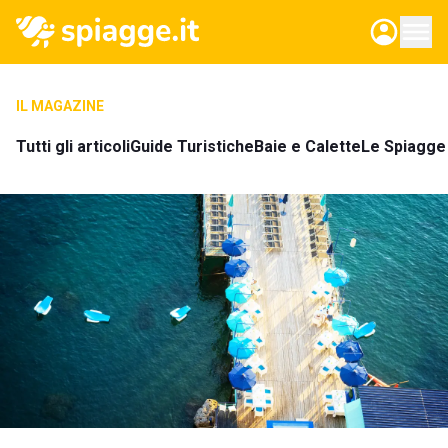
IL MAGAZINE
Tutti gli articoli
Guide Turistiche
Baie e Calette
Le Spiagge 