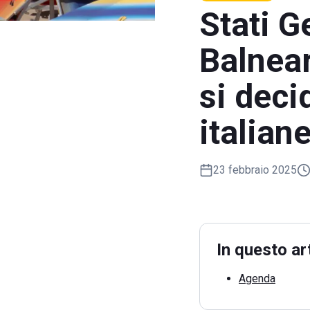
Stati G
Balnea
si deci
italian
23 febbraio 2025
In questo ar
Agenda