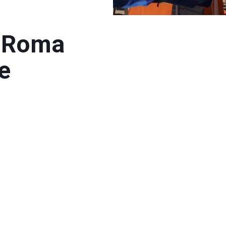
a Roma
te