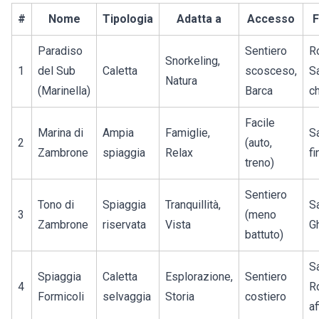
#
Nome
Tipologia
Adatta a
Accesso
F
Paradiso
Sentiero
R
Snorkeling,
1
del Sub
Caletta
scosceso,
S
Natura
(Marinella)
Barca
ch
Facile
Marina di
Ampia
Famiglie,
S
2
(auto,
Zambrone
spiaggia
Relax
fi
treno)
Sentiero
Tono di
Spiaggia
Tranquillità,
S
3
(meno
Zambrone
riservata
Vista
Gh
battuto)
S
Spiaggia
Caletta
Esplorazione,
Sentiero
4
R
Formicoli
selvaggia
Storia
costiero
af