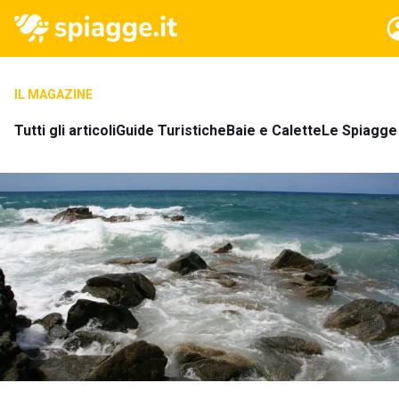
IL MAGAZINE
Tutti gli articoli
Guide Turistiche
Baie e Calette
Le Spiagge 