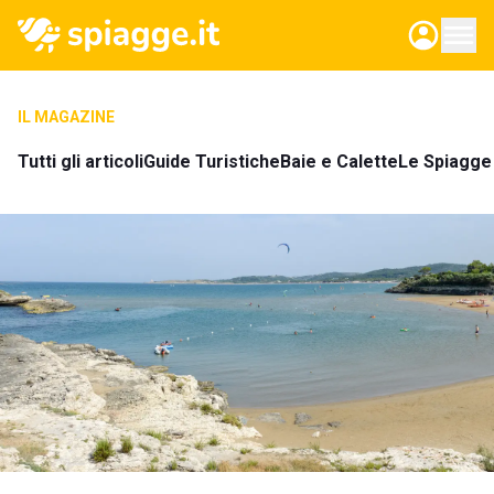
IL MAGAZINE
Tutti gli articoli
Guide Turistiche
Baie e Calette
Le Spiagge 