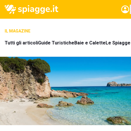
IL MAGAZINE
Tutti gli articoli
Guide Turistiche
Baie e Calette
Le Spiagge 