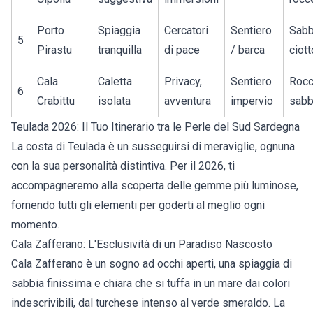
Porto
Spiaggia
Cercatori
Sentiero
Sabb
5
Pirastu
tranquilla
di pace
/ barca
ciott
Cala
Caletta
Privacy,
Sentiero
Rocc
6
Crabittu
isolata
avventura
impervio
sabb
Teulada 2026: Il Tuo Itinerario tra le Perle del Sud Sardegna
La costa di Teulada è un susseguirsi di meraviglie, ognuna
con la sua personalità distintiva. Per il 2026, ti
accompagneremo alla scoperta delle gemme più luminose,
fornendo tutti gli elementi per goderti al meglio ogni
momento.
Cala Zafferano: L'Esclusività di un Paradiso Nascosto
Cala Zafferano è un sogno ad occhi aperti, una spiaggia di
sabbia finissima e chiara che si tuffa in un mare dai colori
indescrivibili, dal turchese intenso al verde smeraldo. La