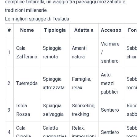
semplice tintarella, un viaggio tra paesaggi mozzafiato e
tradizioni millenarie.
Le migliori spiagge di Teulada
#
Nome
Tipologia
Adatta a
Accesso
Fon
Via mare
Cala
Spiaggia
Amanti
Sabb
1
/
Zafferano
remota
natura
chia
sentiero
Auto,
Spiaggia
Famiglie,
Sabb
2
Tuerredda
mezzi
attrezzata
relax
rocc
pubblici
Isola
Spiaggia
Snorkeling,
Rocc
3
Sentiero
Rossa
selvaggia
trekking
sabb
Cala
Caletta
Relax,
Sabb
4
Sentiero
Cipolla
suggestiva
immersioni
rocc