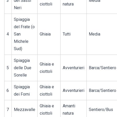
3
dei Sassi
Media
ciottoli
natura
Neri
Spiaggia
del Frate (o
4
San
Ghiaia
Tutti
Media
Michele
Sud)
Spiaggia
Ghiaia e
5
delle Due
Avventurieri
Barca/Sentiero
ciottoli
Sorelle
Spiaggia
Ghiaia e
6
Avventurieri
Barca/Sentiero
dei Forni
ciottoli
Ghiaia e
Amanti
7
Mezzavalle
Sentiero/Bus
ciottoli
natura