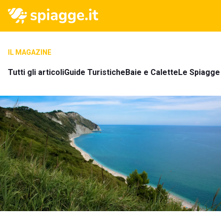
IL MAGAZINE
Tutti gli articoli
Guide Turistiche
Baie e Calette
Le Spiagge 