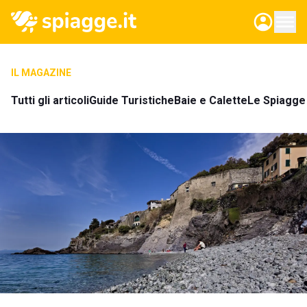
IL MAGAZINE
Tutti gli articoli
Guide Turistiche
Baie e Calette
Le Spiagge 