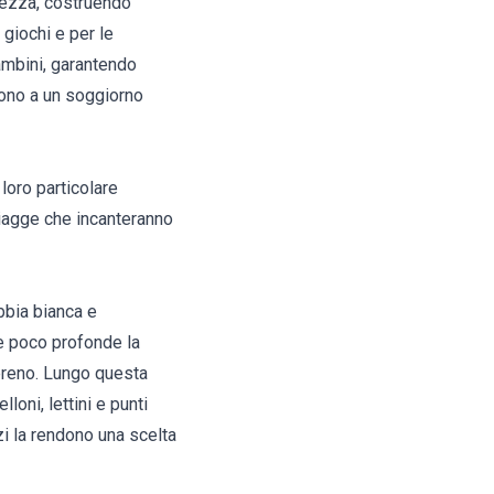
urezza, costruendo
 giochi e per le
ambini, garantendo
scono a un soggiorno
loro particolare
spiagge che incanteranno
abbia bianca e
e poco profonde la
sereno. Lungo questa
loni, lettini e punti
zi la rendono una scelta