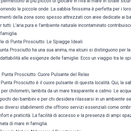
permettono ai più piccoli di giocare in riva al mare in totale sic
correndo le piccole onde. La sabbia finissima è perfetta per i loro
limenti della zona sono spesso attrezzati con aree dedicate ai b
r tutti. L'aria pura e l'ambiente naturale incontaminato contribui
 famiglia.
le di Punta Prosciutto: Le Spiagge Ideali
Punta Prosciutto ha una sua anima, ma alcuni si distinguono per la 
adattabilità alle esigenze delle famiglie. Ecco un viaggio tra le 
i Punta Prosciutto: Cuore Pulsante del Relax
 Punta Prosciutto è il cuore pulsante di questa località. Qui, la s
 per chilometri, lambita da un mare trasparente e calmo. Le acqu
giochi dei bambini e per chi desidera rilassarsi in un ambiente 
ano diversi stabilimenti che offrono servizi essenziali come ombrel
fort e praticità. La facilità di accesso e la presenza di ampi spa
nata di mare in famiglia.