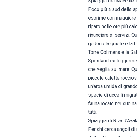
Spiaggia dei Macchie: 
Poco più a sud della sp
esprime con maggiore i
riparo nelle ore più ca
rinunciare ai servizi. 
godono la quiete e la b
Torre Colimena e la Sal
Spostandosi leggermente
che veglia sul mare. Qu
piccole calette roccios
un'area umida di grande 
specie di uccelli migra
fauna locale nel suo ha
tutti.
Spiaggia di Riva d'Ayal
Per chi cerca angoli di