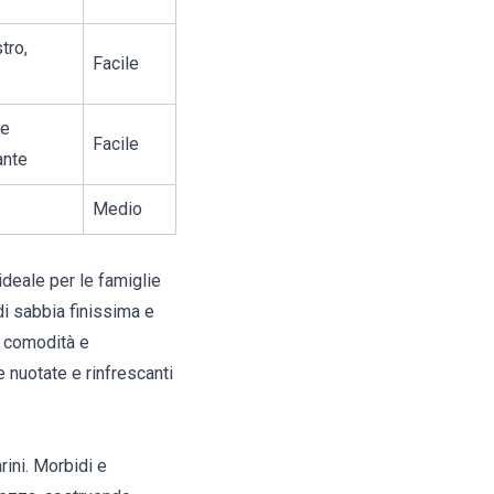
tro,
Facile
 e
Facile
ante
Medio
ideale per le famiglie
i sabbia finissima e
a comodità e
he nuotate e rinfrescanti
rini. Morbidi e