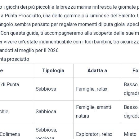
 i giochi dei più piccoli e la brezza marina rinfresca le giornate
a a
Punta Prosciutto
, una delle gemme più luminose del Salento. 
 angolo sembra pensato per regalare momenti di pura gioia, spec
a. Con questa guida, ti accompagneremo alla scoperta delle sue me
 per vivere un'estate indimenticabile con i tuoi bambini, tra sicurez
andoti al meglio per il 2026.
nta prosciutto
e
Tipologia
Adatta a
Fo
 di Punta
Basso
Sabbiosa
Famiglie, relax
digrad
Famiglie, amanti
Basso
chie
Sabbiosa
natura
digrad
Sabbiosa,
 Colimena
Esploratori, relax
Misto
rocciosa