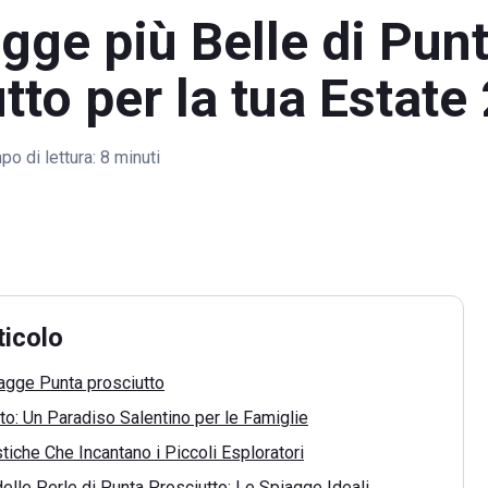
gge più Belle di Pun
tto per la tua Estate
o di lettura:
8 minuti
ticolo
iagge Punta prosciutto
to: Un Paradiso Salentino per le Famiglie
stiche Che Incantano i Piccoli Esploratori
delle Perle di Punta Prosciutto: Le Spiagge Ideali