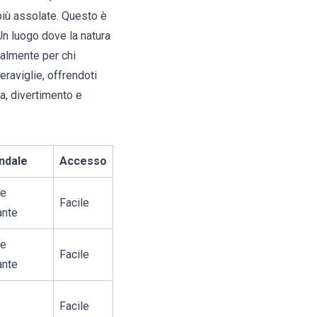
 più assolate. Questo è
Un luogo dove la natura
ialmente per chi
raviglie, offrendoti
za, divertimento e
ndale
Accesso
 e
Facile
ante
 e
Facile
ante
Facile