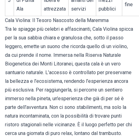
5
di Punta
libera e
amanti dei
mezzi
fine
Ala
attrezzata
servizi
pubblici
Cala Violina: Il Tesoro Nascosto della Maremma
Tra le spiagge più celebri e affascinanti, Cala Violina spicca
per la sua sabbia chiara e granulosa che, sotto il passo
leggero, emette un suono che ricorda quello di un violino,
da cui prende il nome. Immersa nella Riserva Naturale
Biogenetica dei Monti Litoranei, questa cala è un vero
santuario naturale. L'accesso è controllato per preservarne
la bellezza e l'ecosistema, rendendo l'esperienza ancora
più esclusiva. Per raggiungerla, si percorre un sentiero
immerso nella pineta, un'esperienza che già di per sé è
parte dell'avventura. Non ci sono stabilimenti, ma solo la
natura incontaminata, con la possibilità di trovare punti
ristoro stagionali nelle vicinanze. È il luogo perfetto per chi
cerca una giornata di puro relax, lontano dal trambusto.