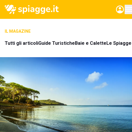
IL MAGAZINE
Tutti gli articoli
Guide Turistiche
Baie e Calette
Le Spiagge 