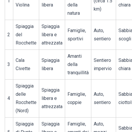
1
(circa 1.5
Violina
libera
della
chiara
km)
natura
Spiaggia
Spiaggia
Famiglie,
Auto,
Sabbia
2
del
libera e
sportivi
sentiero
scogli
Rocchette
attrezzata
Amanti
Cala
Spiaggia
Sentiero
Sabbi
3
della
Civette
libera
impervio
chiara
tranquillità
Spiaggia
Spiaggia
delle
Famiglie,
Auto,
Sabbia
4
libera e
Rocchette
coppie
sentiero
ciottol
attrezzata
(Nord)
Spiaggia
Spiaggia
Famiglie,
Auto,
Sabbi