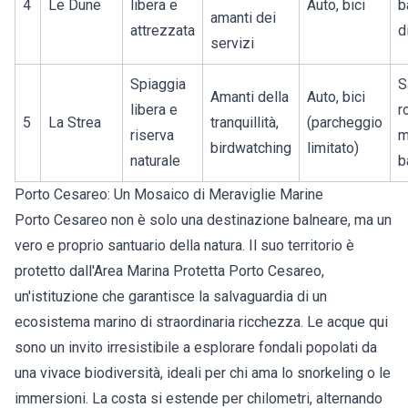
4
Le Dune
libera e
Auto, bici
b
amanti dei
attrezzata
d
servizi
Spiaggia
S
Amanti della
Auto, bici
libera e
r
5
La Strea
tranquillità,
(parcheggio
riserva
m
birdwatching
limitato)
naturale
b
Porto Cesareo: Un Mosaico di Meraviglie Marine
Porto Cesareo non è solo una destinazione balneare, ma un
vero e proprio santuario della natura. Il suo territorio è
protetto dall'Area Marina Protetta Porto Cesareo,
un'istituzione che garantisce la salvaguardia di un
ecosistema marino di straordinaria ricchezza. Le acque qui
sono un invito irresistibile a esplorare fondali popolati da
una vivace biodiversità, ideali per chi ama lo snorkeling o le
immersioni. La costa si estende per chilometri, alternando