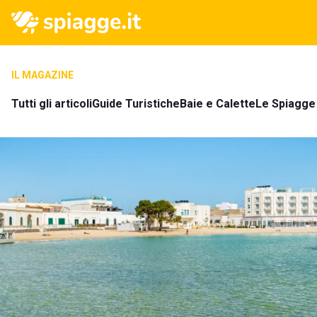
IL MAGAZINE
Tutti gli articoli
Guide Turistiche
Baie e Calette
Le Spiagge 