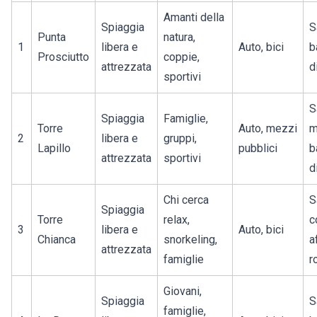
Amanti della
Spiaggia
S
Punta
natura,
1
libera e
Auto, bici
b
Prosciutto
coppie,
attrezzata
d
sportivi
S
Spiaggia
Famiglie,
Torre
Auto, mezzi
m
2
libera e
gruppi,
Lapillo
pubblici
b
attrezzata
sportivi
d
Chi cerca
S
Spiaggia
Torre
relax,
c
3
libera e
Auto, bici
Chianca
snorkeling,
a
attrezzata
famiglie
r
Giovani,
Spiaggia
S
famiglie,