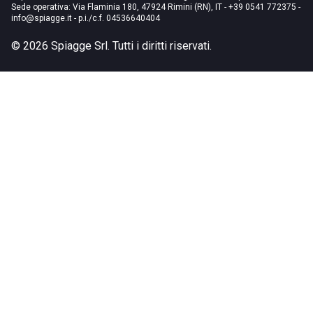
Sede operativa: Via Flaminia 180, 47924 Rimini (RN), IT
-
+39 0541 772375
-
info@spiagge.it
- p.i./c.f. 04536640404
©
2026
Spiagge Srl. Tutti i diritti riservati.