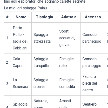
fino agli esploratori che sognano calette segrete.
Le migliori spiagge Palau
#
Nome
Tipologia
Adatta a
Accesso
Porto
Sport
Pollo -
Spiaggia
Comodo,
1
acquatici,
Isola dei
attrezzata
parcheggio
giovani
Gabbiani
Cala
Spiaggia
Famiglie,
Comodo,
2
Capra
tranquilla
relax
parcheggio
Facile, a
La
Spiaggia
Famiglie,
3
piedi dal
Sciumara
urbana
comodità
centro
Naturale,
Amanti
Spiaggia
Sentiero,
4
semi-
della