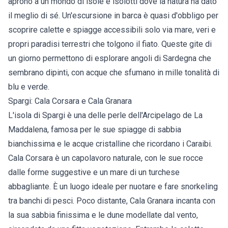
aprono a un mondo di isole e isolotti dove la natura ha dato
il meglio di sé. Un'escursione in barca è quasi d'obbligo per
scoprire calette e spiagge accessibili solo via mare, veri e
propri paradisi terrestri che tolgono il fiato. Queste gite di
un giorno permettono di esplorare angoli di Sardegna che
sembrano dipinti, con acque che sfumano in mille tonalità di
blu e verde.
Spargi: Cala Corsara e Cala Granara
L'isola di Spargi è una delle perle dell'Arcipelago de La
Maddalena, famosa per le sue spiagge di sabbia
bianchissima e le acque cristalline che ricordano i Caraibi.
Cala Corsara è un capolavoro naturale, con le sue rocce
dalle forme suggestive e un mare di un turchese
abbagliante. È un luogo ideale per nuotare e fare snorkeling
tra banchi di pesci. Poco distante, Cala Granara incanta con
la sua sabbia finissima e le dune modellate dal vento,