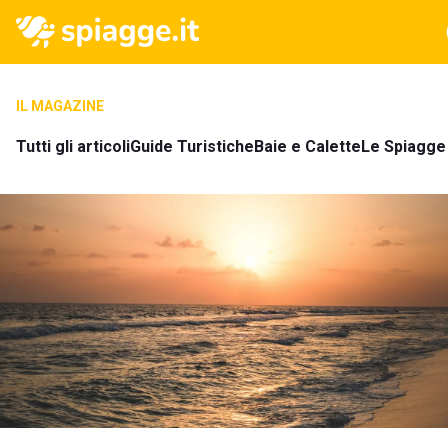
IL MAGAZINE
Tutti gli articoli
Guide Turistiche
Baie e Calette
Le Spiagge 